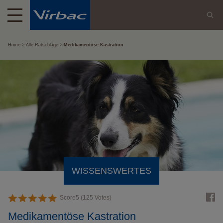
Home
Alle Ratschläge
Medikamentöse Kastration
WISSENSWERTES
Score
5
(
125
Votes)
Medikamentöse Kastration