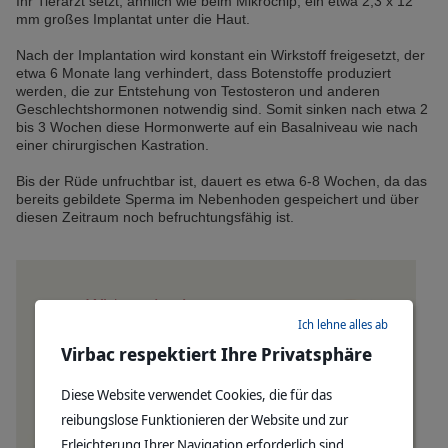
Ihr Tierarzt setzt, ähnlich wie beim Mikrochip, ein etwa 2,3 x 12
mm großes Implantat unter die Haut.
Nach der Implantation wird konstant ein Wirkstoff freigesetzt, der
etwa 6 Monate lang verhindert, dass Botenstoffe produziert
werden, die zur Entstehung von Testosteron und anderen
Geschlechtshormonen notwendig sind. Somit sinken nach etwa 2
bis 3 Wochen diese Hormonwerte auf ein Basalniveau wie nach
einer chirurgischen Kastration.
Bis der Rüde unfruchtbar ist, dauert es etwa 6-8 Wochen, da das
bereits gebildete Sperma im Nebenhoden gespeichert und über
diesen Zeitraum noch befruchtungsfähig ist.
Ich lehne alles ab
Virbac respektiert Ihre Privatsphäre
Diese Website verwendet Cookies, die für das
reibungslose Funktionieren der Website und zur
Erleichterung Ihrer Navigation erforderlich sind.