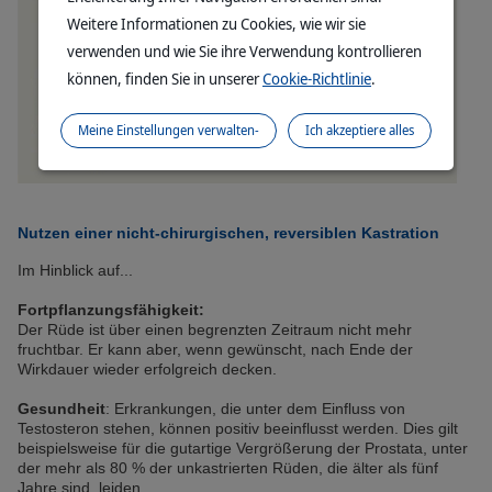
Weitere Informationen zu Cookies, wie wir sie
verwenden und wie Sie ihre Verwendung kontrollieren
können, finden Sie in unserer
Cookie-Richtlinie
.
Meine Einstellungen verwalten-
Ich akzeptiere alles
Nutzen einer nicht-chirurgischen, reversiblen Kastration
Im Hinblick auf...
Fortpflanzungsfähigkeit:
Der Rüde ist über einen begrenzten Zeitraum nicht mehr
fruchtbar. Er kann aber, wenn gewünscht, nach Ende der
Wirkdauer wieder erfolgreich decken.
Gesundheit
: Erkrankungen, die unter dem Einfluss von
Testosteron stehen, können positiv beeinflusst werden. Dies gilt
beispielsweise für die gutartige Vergrößerung der Prostata, unter
der mehr als 80 % der unkastrierten Rüden, die älter als fünf
Jahre sind, leiden.