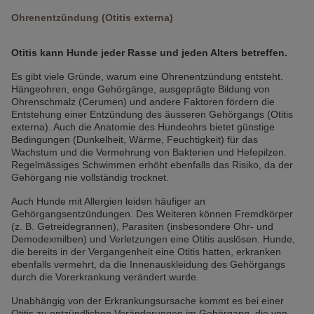
Ohrenentzündung (Otitis externa)
Otitis kann Hunde jeder Rasse und jeden Alters betreffen.
Es gibt viele Gründe, warum eine Ohrenentzündung entsteht.
Hängeohren, enge Gehörgänge, ausgeprägte Bildung von
Ohrenschmalz (Cerumen) und andere Faktoren fördern die
Entstehung einer Entzündung des äusseren Gehörgangs (Otitis
externa). Auch die Anatomie des Hundeohrs bietet günstige
Bedingungen (Dunkelheit, Wärme, Feuchtigkeit) für das
Wachstum und die Vermehrung von Bakterien und Hefepilzen.
Regelmässiges Schwimmen erhöht ebenfalls das Risiko, da der
Gehörgang nie vollständig trocknet.
Auch Hunde mit Allergien leiden häufiger an
Gehörgangsentzündungen. Des Weiteren können Fremdkörper
(z. B. Getreidegrannen), Parasiten (insbesondere Ohr- und
Demodexmilben) und Verletzungen eine Otitis auslösen. Hunde,
die bereits in der Vergangenheit eine Otitis hatten, erkranken
ebenfalls vermehrt, da die Innenauskleidung des Gehörgangs
durch die Vorerkrankung verändert wurde.
Unabhängig von der Erkrankungsursache kommt es bei einer
Otitis zu entzündlichen Veränderungen im Gehörgang, die von