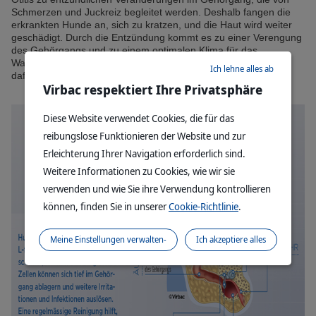
Schmerzen und Juckreiz begleitet werden. Deshalb fangen die
erkrankten Hunde an, sich zu kratzen, und die Haut wird weiter
geschädigt. Durch die Entzündung kommt es zu einer Verengung
des Gehörgangs und zu einem optimalen Klima für das
Wachstum von Krankheitserregern. Diese sorgen wiederum
Ich lehne alles ab
dafür, dass die Entzündung nicht ausheilen kann.
Virbac respektiert Ihre Privatsphäre
Diese Website verwendet Cookies, die für das
reibungslose Funktionieren der Website und zur
Erleichterung Ihrer Navigation erforderlich sind.
Weitere Informationen zu Cookies, wie wir sie
verwenden und wie Sie ihre Verwendung kontrollieren
können, finden Sie in unserer
Cookie-Richtlinie
.
Meine Einstellungen verwalten-
Ich akzeptiere alles