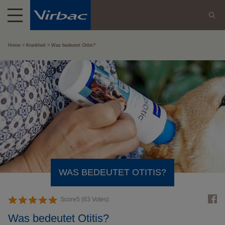
Home
Krankheit
Was bedeutet Otitis?
WAS BEDEUTET OTITIS?
Score
5
(
63
Votes)
Was bedeutet Otitis?