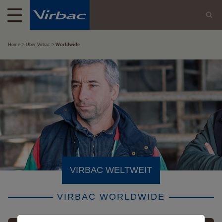
Home
Über Virbac
Worldwide
VIRBAC WELTWEIT
VIRBAC WORLDWIDE