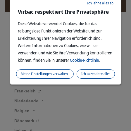
Ich lehne alles ab
EUROPA
Virbac respektiert Ihre Privatsphäre
Deutschland
Diese Website verwendet Cookies, die für das
reibungslose Funktionieren der Website und zur
Großbritannien
Erleichterung Ihrer Navigation erforderlich sind.
Portugal
Weitere Informationen zu Cookies, wie wir sie
Ungarn
verwenden und wie Sie ihre Verwendung kontrollieren
können, finden Sie in unserer
Cookie-Richtlinie
.
Spanien
Schweiz
Meine Einstellungen verwalten-
Ich akzeptiere alles
Griechenland
Frankreich
Niederlande
Belgien
Dänemark
Italien