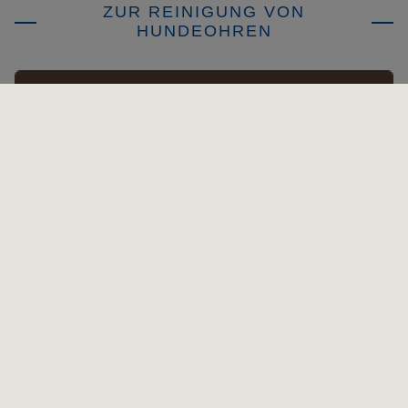
ZUR REINIGUNG VON
HUNDEOHREN
FILTER ANWENDEN
EPIOTIC-Ohrreiniger
mehr lesen