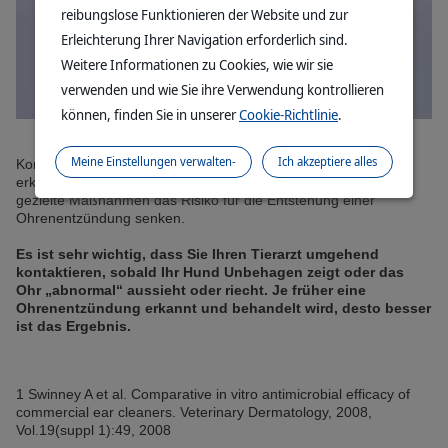
reibungslose Funktionieren der Website und zur
Erleichterung Ihrer Navigation erforderlich sind.
Weitere Informationen zu Cookies, wie wir sie
verwenden und wie Sie ihre Verwendung kontrollieren
können, finden Sie in unserer
Cookie-Richtlinie
.
Meine Einstellungen verwalten-
Ich akzeptiere alles
Kontrollieren Sie die Ohren Ihres Hundes
regelmäßig. So
erkennen Sie frühzeitig
Veränderungen und können durch
gezielte
Maßnahmen das Risiko für die Entstehung
einer
Ohrenentzündung senken.
Es ist
sehr wichtig, dass Sie Ihren Tierarzt umgehend
kontaktieren, sobald Ihr Hund Unbehagen zeigt oder das
Ohr „abnormal“ aussieht oder riecht. Je früher eine
Ohrenentzündung erkannt und behandelt wird, desto besser
ist das Ergebnis.
1 Swinney A et al. Comparative in vitro antimicrobial efficacy of
commercial ear cleaners. Veterinary Dermatology, 2008,
Vol.19(suppl 1):49, 2008