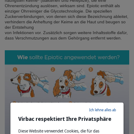
häufigsten Keime
(Bakterien und Hefepilze), die eine
Ohrenentzündung auslösen, wirksam sind. Epiotic enthält als
einziger Ohrreiniger die Glycotechnologie. Die speziellen
Zuckerverbindungen, von denen sich diese Bezeichnung ableitet,
verhindern die Anheftung der Keime an die Haut und beugen so
der Entstehung
von Infektionen vor. Zusätzlich sorgen weitere Inhaltsstoffe dafür,
dass Verschmutzungen aus dem Gehörgang entfernt werden.
Ich lehne alles ab
Virbac respektiert Ihre Privatsphäre
Diese Website verwendet Cookies, die für das