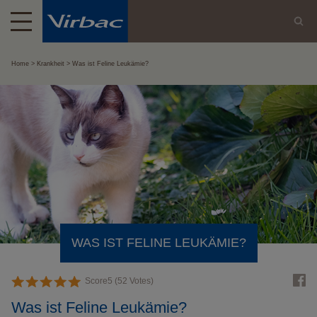
Home
Krankheit
Was ist Feline Leukämie?
WAS IST FELINE LEUKÄMIE?
Score
5
(
52
Votes)
Was ist Feline Leukämie?