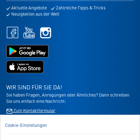
Adresse
Aktuelle Angebote
Zahlreiche Tipps & Tricks
für
Neuigkeiten aus der Welt
den
Newsletter
Facebook
Youtube
Instagram
-
-
-
öffnet
öffnet
öffnet
in
in
Jetzt
in
neuem
neuem
bei
neuem
Tab
Tab
Google
Tab
Jetzt
Play
im
laden
App
-
Store
die
WIR SIND FÜR SIE DA!
laden
Virbac-
Sie haben Fragen, Anregungen oder Ähnliches? Dann schreiben
-
Shopping
Sie uns einfach eine Nachricht:
die
App
Virbac-
Zum Kontaktformular
-
Shopping
öffnet
App
im
Cookie-Einstellungen
BESTELLUNG WIDERRUFEN
-
neuen
öffnet
Tab
im