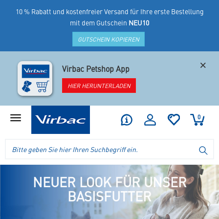
10 % Rabatt und kostenfreier Versand für Ihre erste Bestellung
mit dem Gutschein
NEU10
GUTSCHEIN KOPIEREN
×
Virbac Petshop App
HIER HERUNTERLADEN
0
Produktmenü
anzeigen
Logo
Suche
SU
Virbac
im
-
Header
Ihr
im
Online
NEUER LOOK FÜR UNSER
mobilen
Shop
BASISFUTTER
Shop
für
spezielles
Tierfutter