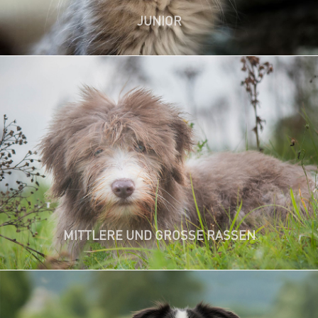
JUNIOR
✔ Alleinfuttermittel für mittlere & große Rassen (> 10 kg)
✔ Verschiedene Altersklassen
✔ Unterstützt den Erhalt gesunder Knochen & Gelenke
MITTLERE UND GROSSE RASSEN