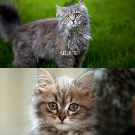
Alleinfuttermittel für erwachsene Katzen
(kastriert/unkastriert)
Unterstützt beim Erhalt des optimalen Körpergewichts und
beugt Zahnstein und Harnwegsproblemen vor.
ADULT
✔ Basisnahrung für junge Katzen
✔ Alleinfuttermittel für Samtpfoten bis 12 Monaten
✔ Für ein gesundes und nachhaltiges Wachstum