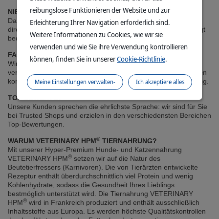
reibungslose Funktionieren der Website und zur
NIE MEHR SCHWERE PAKETE SCHLEPPEN
Das Lieblingsfutter und alle weiteren Produkte liefern wir Ihnen
Erleichterung Ihrer Navigation erforderlich sind.
direkt und versandkostenfrei nach Hause. Die Bezahlung erfolgt
Weitere Informationen zu Cookies, wie wir sie
bequem per App. Schlange stehen war gestern!
verwenden und wie Sie ihre Verwendung kontrollieren
FACHBERATUNG EINEN KLICK ENTFERNT
können, finden Sie in unserer
Cookie-Richtlinie
.
Wir haben ein Herz für Tiere, sind selbst Tierbesitzer und
verfügen über einen breiten Erfahrungsschatz. Wir stehen Ihnen
kompetent telefonisch oder online für Ihre Fragen zur Verfügung.
Meine Einstellungen verwalten-
Ich akzeptiere alles
TOP BEWERTET
Unsere Kunden sprechen die ehrlichste Sprache: wir sind für Sie
bei Trusted Shops und erzielen in den verschiedensten Bereichen
Top-Bewertungen.
®
WARUM VETERINARY HPM
TIERNAHRUNG?
Mit unserer Hyper-Premium Hunde- und Katzennahrung
®
VETERINARY HPM
setzen wir auf die Natur des
Beutetierfressers (Karnivoren). Die von Tierärzten entwickelte
Rezeptur enthält überdurchschnittlich viel Protein und wenig
Kohlenhydrate, sodass die Gesundheit Ihres Lieblings
bestmöglich unterstützt wird. Die Tiernahrung VETERINARY
®
HPM
wird in Frankreich produziert und enthält ausschließlich
Inhaltsstoffe aus Europa. Es werden höchste Qualitätskontrollen