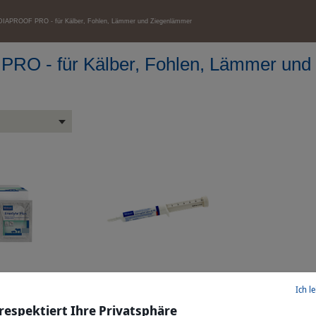
DIAPROOF PRO - für Kälber, Fohlen, Lämmer und Ziegenlämmer
RO - für Kälber, Fohlen, Lämmer und
 für Kälber
ENTEROGELAN AKUT FK - für
Ich l
kel
Fohlen und Kälber
 respektiert Ihre Privatsphäre