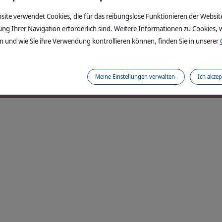
en
mehr lesen
site verwendet Cookies, die für das reibungslose Funktionieren der Websit
ung Ihrer Navigation erforderlich sind. Weitere Informationen zu Cookies, w
 und wie Sie ihre Verwendung kontrollieren können, finden Sie in unserer
Rechtliches
Impressum
AGB
Datenschutz
Kontaktformular
Barrieref
Copyright © 1999,
2026
Virbac. All rights reserve
Meine Einstellungen verwalten-
Ich akzep