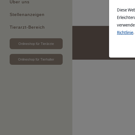
Über uns
mehr les
Diese Web
Stellenanzeigen
Erleichter
verwenden
Tierarzt-Bereich
Richtlinie
.
Onlineshop für Tierärzte
Onlineshop für Tierhalter