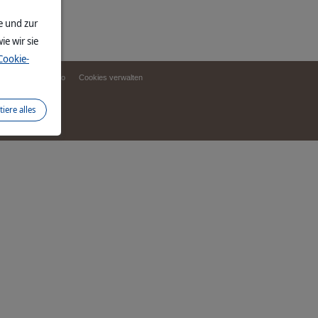
e und zur
ie wir sie
Cookie-
reiheit
Fachinfo
Cookies verwalten
d
tiere alles