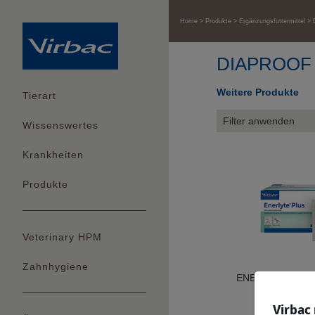
Home
Produkte
Ergänzungsfuttermittel
DIAPROOF P
Weitere Produkte
Tierart
Filter anwenden
Wissenswertes
Krankheiten
Produkte
Veterinary HPM
Zahnhygiene
ENERLYTE PLUS -
und Fer
Virbac