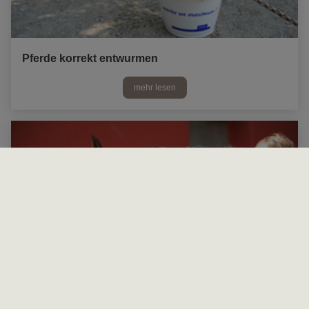
Pferde korrekt entwurmen
mehr lesen