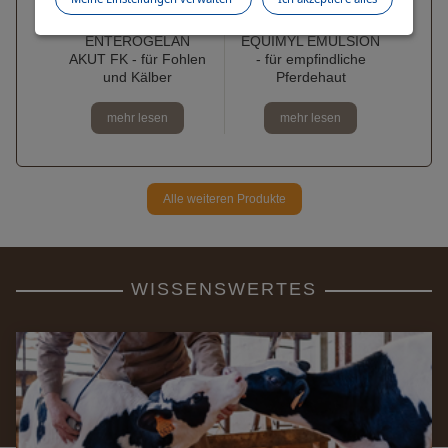
Der
ENTEROGELAN
EQUIMYL EMULSION
AKUT FK - für Fohlen
- für empfindliche
und Kälber
Pferdehaut
mehr lesen
mehr lesen
Alle weiteren Produkte
WISSENSWERTES