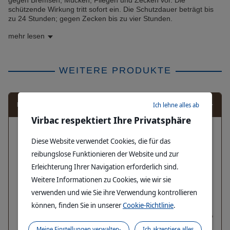
gegen Bremsen, Mücken, Fliegen und Zecken vor. Die
schützende Wirkung tritt sofort ein. Die Schutzdauer beträgt bis
zu 24 Stunden; gegen Zecken bis zu vier Stunden.
mehr lesen
WEITERE PRODUKTE
Ich lehne alles ab
FILTER ANWENDEN
Virbac respektiert Ihre Privatsphäre
Diese Website verwendet Cookies, die für das
reibungslose Funktionieren der Website und zur
Erleichterung Ihrer Navigation erforderlich sind.
Weitere Informationen zu Cookies, wie wir sie
verwenden und wie Sie ihre Verwendung kontrollieren
können, finden Sie in unserer
Cookie-Richtlinie
.
Meine Einstellungen verwalten-
Ich akzeptiere alles